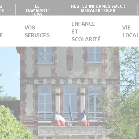
S
LE
RESTEZ INFORMÉS AVEC :
CE
DAMMART'
MESALERTES.FR
INFO
ENFANCE
VOS
VIE
ET
E
SERVICES
LOCAL
SCOLARITÉ
SION DE CONTRÔLE DES LISTES ÉLECTORALES