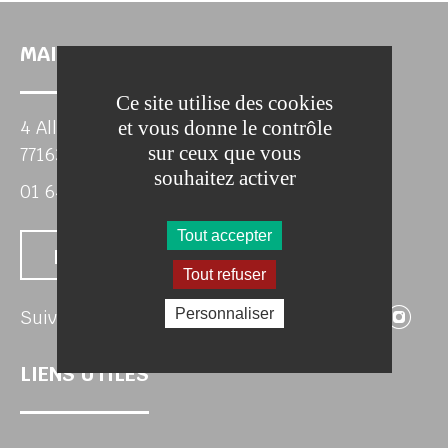
MAIRIE DE DAMMARTIN-SUR-TIGEAUX
Ce site utilise des cookies
et vous donne le contrôle
4 Allée du Parc
sur ceux que vous
77163 DAMMARTIN-SUR-TIGEAUX
souhaitez activer
01 64 04 32 72
chercher
Tout accepter
Nous contacter
Tout refuser
Suivez
Su
Personnaliser
Suivez-nous
LIENS UTILES