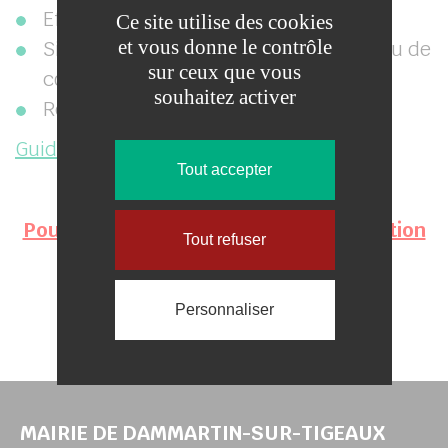
Effectuer des simulations ;
Ce site utilise des cookies
et vous donne le contrôle
Signaler les changements d’adresse ou de
sur ceux que vous
coordonnées;
souhaitez activer
Régler vos factures.
Guide d’inscription et de connexion
Tout accepter
Pour les repas de septembre, réservation
Tout refuser
en ligne avant le 25 août 2021.
Personnaliser
MAIRIE DE DAMMARTIN-SUR-TIGEAUX