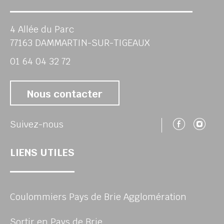
4 Allée du Parc
77163 DAMMARTIN-SUR-TIGEAUX
01 64 04 32 72
Nous contacter
Suivez
Su
Suivez-nous
LIENS UTILES
Coulommiers Pays de Brie Agglomération
Sortir en Pays de Brie