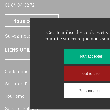
01 64 04 32 72
Nous contacter
Ce site utilise des cookies et 
Suivez
Su
Suivez-nous
contrôle sur ceux que vous souh
LIENS UTILES
Tout accepter
Coulommiers Pays de Brie Agglomération
Tout refuser
Sortir en Pays de Brie
Personnaliser
Tourisme
Service-Public.fr