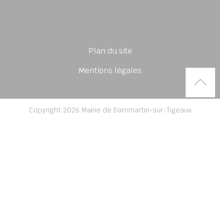
Plan du site
Mentions légales
Rem
Copyright 2026 Mairie de Dammartin-sur-Tigeaux