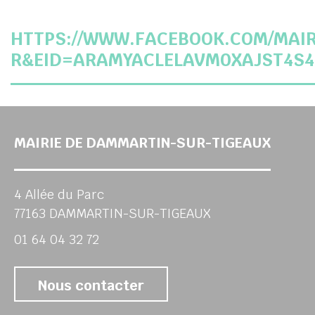
HTTPS://WWW.FACEBOOK.COM/MA
R&EID=ARAMYACLELAVM0XAJST4S
MAIRIE DE DAMMARTIN-SUR-TIGEAUX
er
4 Allée du Parc
77163 DAMMARTIN-SUR-TIGEAUX
01 64 04 32 72
Nous contacter