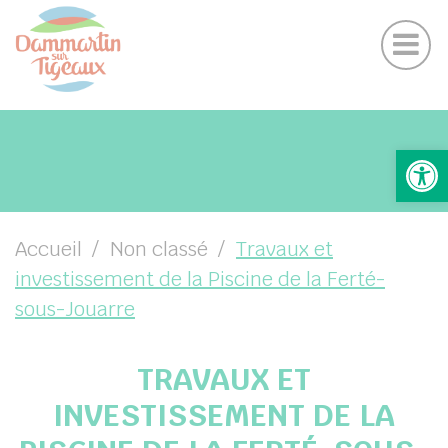
horaires, Coordonnées et contacts – livret d’accu
Panneau de gestion des cookies
Suivez-nous sur Facebook
Suivez-nous sur Instagram
UBMENU ( VOTRE MAIRIE )
Ouv
UBMENU ( VOTRE COMMUNE )
UBMENU ( VOS SERVICES )
UBMENU ( ENFANCE ET SCOLARITÉ )
Accueil
Non classé
Travaux et
investissement de la Piscine de la Ferté-
UBMENU ( VIE LOCALE )
sous-Jouarre
TRAVAUX ET
INVESTISSEMENT DE LA