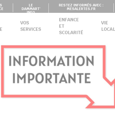
S
LE
RESTEZ INFORMÉS AVEC :
CE
DAMMART'
MESALERTES.FR
INFO
ENFANCE
VOS
VIE
ET
E
SERVICES
LOCAL
SCOLARITÉ
SION DE CONTRÔLE DES LISTES ÉLECTORALES