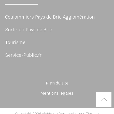
Coulommiers Pays de Brie Agglomération
Sortir en Pays de Brie
Tourisme
Service-Public.fr
Plan du site
Mentions légales
Rem
Copyright 2026 Mairie de Dammartin-sur-Tigeaux