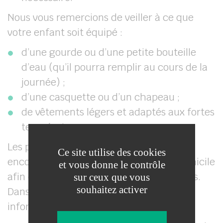
Nous vous remercions de veiller à ce que
votre enfant soit équipé :
d’une gourde ou d’une petite bouteille
d’eau (qu’il pourra remplir au cours de la
journée) ;
d’une casquette ou d’un chapeau ;
de vêtements légers et adaptés aux fortes
températures.
Les parents qui en ont la possibilité sont
Ce site utilise des cookies
encouragés à garder leurs enfants à domicile
et vous donne le contrôle
afin d’alléger les effectifs dans les classes.
sur ceux que vous
souhaitez activer
Dans ce cas, nous vous remercions d’en
informer l’école.