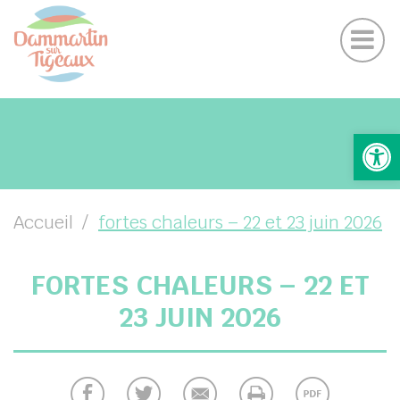
horaires, Coordonnées et contacts – livret d’accu
Panneau de gestion des cookies
Suivez-nous sur Facebook
Suivez-nous sur Instagram
UBMENU ( VOTRE MAIRIE )
Ouv
UBMENU ( VOTRE COMMUNE )
UBMENU ( VOS SERVICES )
UBMENU ( ENFANCE ET SCOLARITÉ )
Accueil
fortes chaleurs – 22 et 23 juin 2026
UBMENU ( VIE LOCALE )
FORTES CHALEURS – 22 ET
23 JUIN 2026