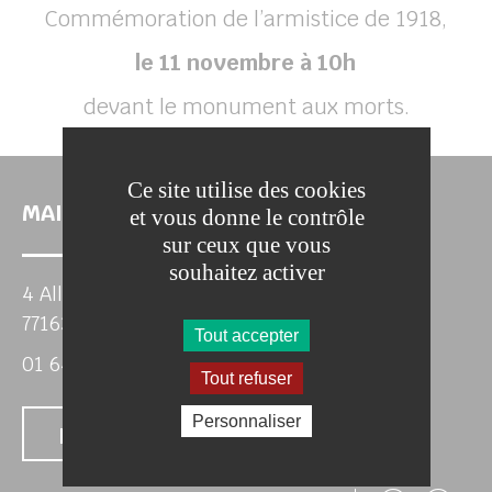
Commémoration de l’armistice de 1918,
le 11 novembre à 10h
devant le monument aux morts.
Ce site utilise des cookies
MAIRIE DE DAMMARTIN-SUR-TIGEAUX
et vous donne le contrôle
sur ceux que vous
chercher
souhaitez activer
4 Allée du Parc
77163 DAMMARTIN-SUR-TIGEAUX
Tout accepter
01 64 04 32 72
Tout refuser
Personnaliser
Nous contacter