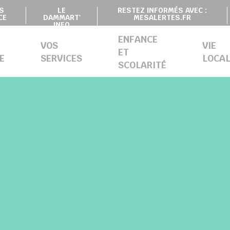
S
LE
RESTEZ INFORMÉS AVEC :
CE
DAMMART'
MESALERTES.FR
INFO
ENFANCE
VOS
VIE
ET
E
SERVICES
LOCAL
SCOLARITÉ
SION DE CONTRÔLE DES LISTES ÉLECTORALES